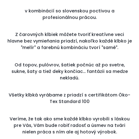
v kombinácií so slovenskou poctivou a
profesionálnou prácou.
Z čarovných klbiek môžete tvoriť kreatívne veci
hlavne bez vymieňania priadzí, nakoľko každé klbko je
"melír" a farebnú kombináciu tvorí "samé".
Od topov, pulóvrov, šatiek počnúc až po svetre,
sukne, šaty a tiež deky končiac... fantázii sa medze
nekladú.
Všetky klbká vyrábame z priadzí s certifikátom Öko-
Tex Standard 100
Veríme, že tak ako sme každé klbko vyrobili s láskou
pre Vás, Vám bude robiť radosť a úsmev na tvári
nielen práca s ním ale aj hotový výrobok.