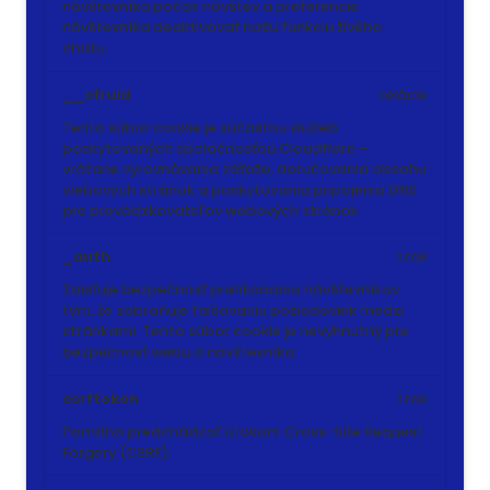
návštevníka počas návštev a preferencie
návštevníka deaktivovať našu funkciu živého
chatu.
__cfruid
relácie
Tento súbor cookie je súčasťou služieb
poskytovaných spoločnosťou Cloudflare –
vrátane vyrovnávania záťaže, doručovania obsahu
webových stránok a poskytovania pripojenia DNS
pre prevádzkovateľov webových stránok.
_auth
1 rok
Zaisťuje bezpečnosť prehliadania návštevníkov
tým, že zabraňuje falšovaniu požiadaviek medzi
stránkami. Tento súbor cookie je nevyhnutný pre
bezpečnosť webu a návštevníka.
csrftoken
1 rok
Pomáha predchádzať útokom Cross-Site Request
Forgery (CSRF).