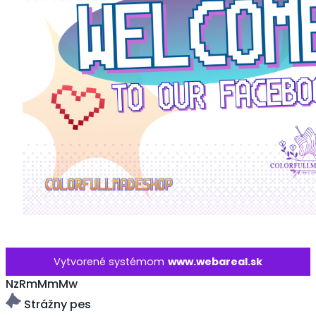
Vytvorené systémom
www.webareal.sk
NzRmMmMw
Strážny pes