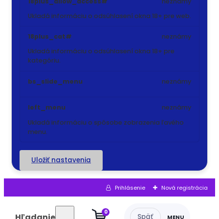
18plus_allow_access#
neznámy
Ukladá informáciu o odsúhlasení okna 18+ pre web.
18plus_cat#
neznámy
Ukladá informáciu o odsúhlasení okna 18+ pre
kategóriu.
bs_slide_menu
neznámy
left_menu
neznámy
Ukladá informáciu o spôsobe zobrazenia ľavého
menu.
Uložiť nastavenia
Prihlásenie
Nová registrácia
0
Hľadanie