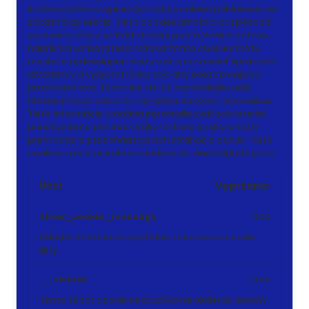
košíka, uloženie vyplnených údajov alebo prihlásenie do
zákazníckej sekcie.
Tieto cookies umožnia prispôsobiť
správanie alebo vzhľad stránky podľa Vašich potrieb,
napríklad voľba jazyka.
Vďaka týmto cookies môžu
majitelia aj developeri webu viac porozumieť správaniu
užívateľov a vyvijať stránku tak, aby bola čo najviac
prozákaznícka. Teda aby ste čo najrýchlejšie našli
hľadaný tovar alebo čo najľahšie dokončili jeho nákup.
Tieto informácie umožnia personalizovať zobrazenie
ponúk priamo pre Vás vďaka historickej skúsenosti
prehliadania predchádzajúcich stránok a ponúk.
Tieto
cookies zatiaľ neboli roztriedené do vlastnej kategórie.
Účel
Vypršanie
show_cookie_message
1 rok
Ukladá informácie o potrebe zobrazenia cookie
lišty
__zlcmid
1 rok
Tento súbor cookie sa používa na uloženie identity