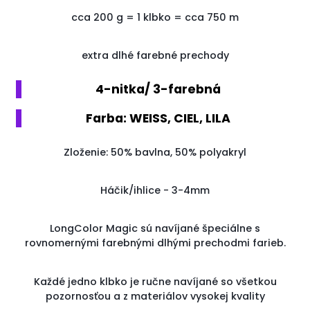
cca 200
g
=
1
klbko
=
cca
750
m
extra dlhé farebné prechody
4-nitka/ 3-farebná
Farba: WEISS, CIEL, LILA
Zloženie: 50% bavlna, 50% polyakryl
Háčik/ihlice - 3-4mm
LongColor Magic sú navíjané špeciálne s
rovnomernými farebnými dlhými prechodmi farieb.
Každé jedno klbko je ručne navíjané so všetkou
pozornosťou a z materiálov vysokej kvality