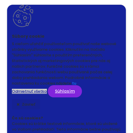
S cieľom uľahčiť používateľom používať naše webové
stránky využívame cookies. Kliknutím na tlačidlo
"Súhlasím" súhlasíte s použitím preferenčných,
štatistických aj marketingových cookies pre nás aj
našich partnerov. Funkčné cookies sú v rámci
zachovania funkčnosti webu používané počas celej
doby prehliadania webom. Podrobné informácie a
nastavenia ku cookies nájdete
tu
.
Súhlasím
Odmietnuť všetko
Zavrieť
Čo sú cookies?
Cookies sú krátke textové informácie, ktoré sú uložené
vo Vašom prehliadači. Tieto informácie bežne používajú