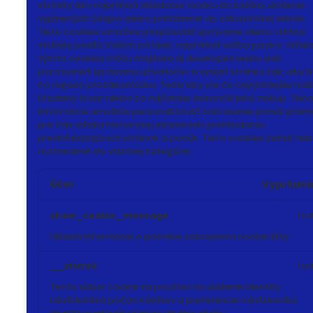
stránky ako napríklad vkladanie tovaru do košíka, uloženie
vyplnených údajov alebo prihlásenie do zákazníckej sekcie.
Tieto cookies umožnia prispôsobiť správanie alebo vzhľad
stránky podľa Vašich potrieb, napríklad voľba jazyka.
Vďak
týmto cookies môžu majitelia aj developeri webu viac
porozumieť správaniu užívateľov a vyvijať stránku tak, aby 
čo najviac prozákaznícka. Teda aby ste čo najrýchlejšie našl
hľadaný tovar alebo čo najľahšie dokončili jeho nákup.
Tiet
informácie umožnia personalizovať zobrazenie ponúk pria
pre Vás vďaka historickej skúsenosti prehliadania
predchádzajúcich stránok a ponúk.
Tieto cookies zatiaľ neb
roztriedené do vlastnej kategórie.
Účel
Vypršani
show_cookie_message
1 ro
Ukladá informácie o potrebe zobrazenia cookie lišty
__zlcmid
1 ro
Tento súbor cookie sa používa na uloženie identity
návštevníka počas návštev a preferencie návštevníka