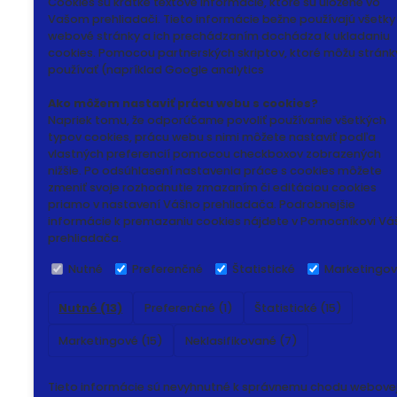
Cookies sú krátke textové informácie, ktoré sú uložené vo
Vašom prehliadači. Tieto informácie bežne používajú všetky
webové stránky a ich prechádzaním dochádza k ukladaniu
cookies. Pomocou partnerských skriptov, ktoré môžu stránk
používať (napríklad Google analytics
Ako môžem nastaviť prácu webu s cookies?
Napriek tomu, že odporúčame povoliť používanie všetkých
typov cookies, prácu webu s nimi môžete nastaviť podľa
vlastných preferencií pomocou checkboxov zobrazených
nižšie. Po odsúhlasení nastavenia práce s cookies môžete
zmeniť svoje rozhodnutie zmazaním či editáciou cookies
priamo v nastavení Vášho prehliadača. Podrobnejšie
informácie k premazaniu cookies nájdete v Pomocníkovi Vá
prehliadača.
Nutné
Preferenčné
Štatistické
Marketingo
Nutné (13)
Preferenčné (1)
Štatistické (15)
Marketingové (15)
Neklasifikované (7)
Tieto informácie sú nevyhnutné k správnemu chodu webove