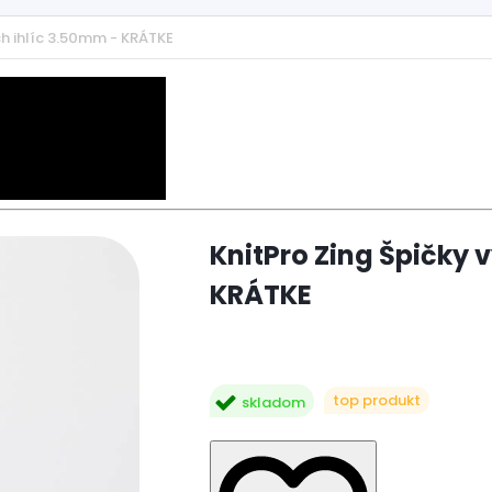
ch ihlíc 3.50mm - KRÁTKE
KnitPro Zing Špičky 
KRÁTKE
top produkt
skladom