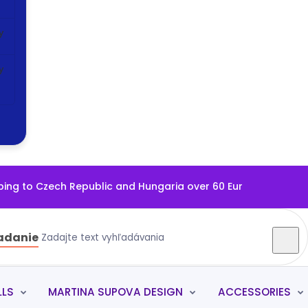
y
y
g to Czech Republic and Hungaria over 60 Eur
adanie
LLS
MARTINA SUPOVA DESIGN
ACCESSORIES