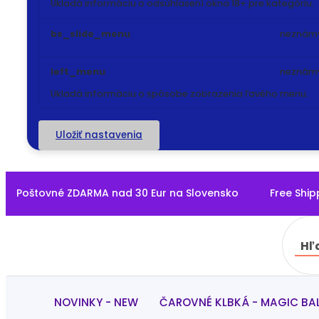
Ukladá informáciu o odsúhlasení okna 18+ pre kategóriu.
bs_slide_menu
neznám
left_menu
neznám
Ukladá informáciu o spôsobe zobrazenia ľavého menu.
Uložiť nastavenia
Poštovné ZDARMA nad 30 Eur na Slovensko Free Shippin
Hľ
NOVINKY - NEW
ČAROVNÉ KLBKÁ - MAGIC BA