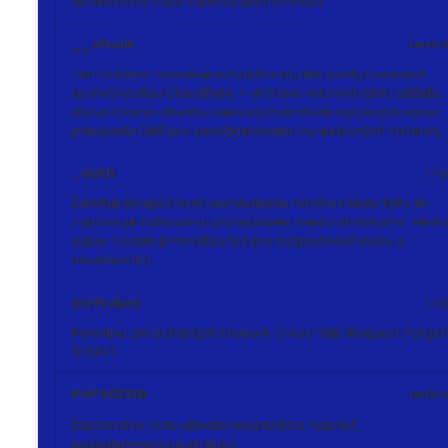
deaktivovať našu funkciu živého chatu.
__cfruid
reláci
Tento súbor cookie je súčasťou služieb poskytovaných
spoločnosťou Cloudflare – vrátane vyrovnávania záťaže,
doručovania obsahu webových stránok a poskytovania
pripojenia DNS pre prevádzkovateľov webových stránok.
_auth
1 ro
Zaisťuje bezpečnosť prehliadania návštevníkov tým, že
zabraňuje falšovaniu požiadaviek medzi stránkami. Tent
súbor cookie je nevyhnutný pre bezpečnosť webu a
návštevníka.
csrftoken
1 ro
Pomáha predchádzať útokom Cross-Site Request Forger
(CSRF).
PHPSESSID
reláci
Zachováva stav užívateľskej relácie naprieč
požiadavkami na stránky.