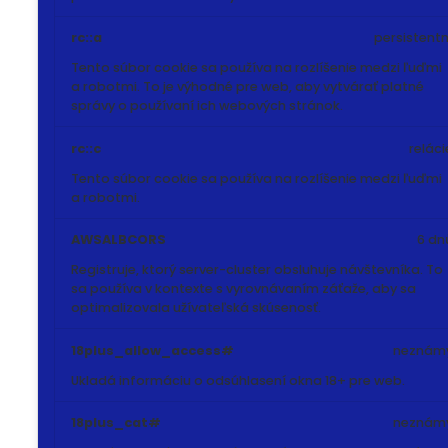
rc::a
persistentn
Tento súbor cookie sa používa na rozlíšenie medzi ľuďmi
a robotmi. To je výhodné pre web, aby vytvárať platné
správy o používaní ich webových stránok.
rc::c
reláci
Tento súbor cookie sa používa na rozlíšenie medzi ľuďmi
a robotmi.
AWSALBCORS
6 dn
Registruje, ktorý server-cluster obsluhuje návštevníka. To
sa používa v kontexte s vyrovnávaním záťaže, aby sa
optimalizovala užívateľská skúsenosť.
18plus_allow_access#
neznám
Ukladá informáciu o odsúhlasení okna 18+ pre web.
18plus_cat#
neznám