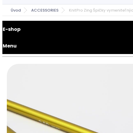
Úvod
ACCESSORIES
KnitPro Zing Špičky vymeniteľný
E-shop
Menu