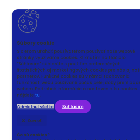
S cieľom uľahčiť používateľom používať naše webové
stránky využívame cookies. Kliknutím na tlačidlo
"Súhlasím" súhlasíte s použitím preferenčných,
štatistických aj marketingových cookies pre nás aj naš
partnerov. Funkčné cookies sú v rámci zachovania
funkčnosti webu používané počas celej doby prehliada
webom. Podrobné informácie a nastavenia ku cookies
nájdete
tu
.
Súhlasím
Odmietnuť všetko
Zavrieť
Čo sú cookies?