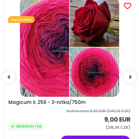
top produkt
Magicum II. 256 - 3-nitka/750m
bežná cena
9,90 EUR
(240,18 CZK)
9,00 EUR
skladom 1 ks
(218,35 CZK)