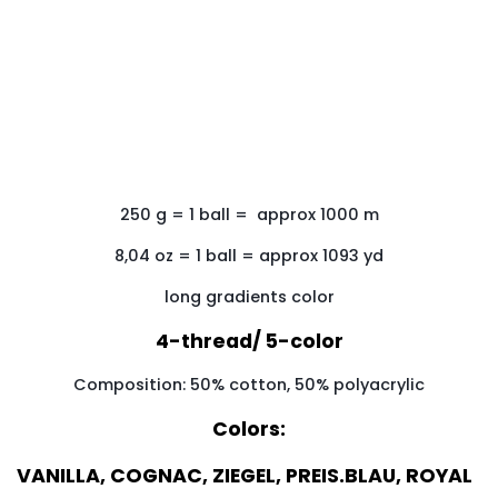
250
g
=
1
ball
=
approx 1000
m
8,04 oz = 1 ball = approx 1093 yd
long gradients color
4-thread/ 5-color
Composition: 50% cotton, 50% polyacrylic
Colors:
VANILLA, COGNAC, ZIEGEL, PREIS.BLAU, ROYAL