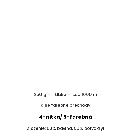
250
g
=
1
klbko
=
cca
1000
m
dlhé farebné prechody
4-nitka/ 5-farebná
Zloženie: 50% bavlna, 50% polyakryl