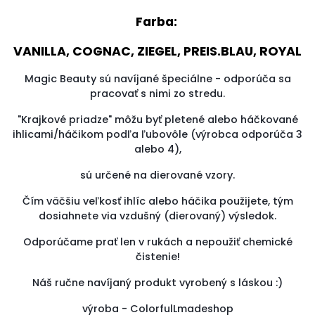
Farba:
VANILLA, COGNAC, ZIEGEL, PREIS.BLAU, ROYAL
Magic Beauty sú navíjané špeciálne - odporúča sa
pracovať s nimi zo stredu.
"Krajkové priadze" môžu byť pletené alebo háčkované
ihlicami/háčikom podľa ľubovôle (výrobca odporúča 3
alebo 4),
sú určené na dierované vzory.
Čím väčšiu veľkosť ihlíc alebo háčika použijete, tým
dosiahnete via vzdušný (dierovaný) výsledok.
Odporúčame prať len v rukách a nepoužiť chemické
čistenie!
Náš ručne navíjaný produkt vyrobený s láskou :)
výroba - ColorfulLmadeshop