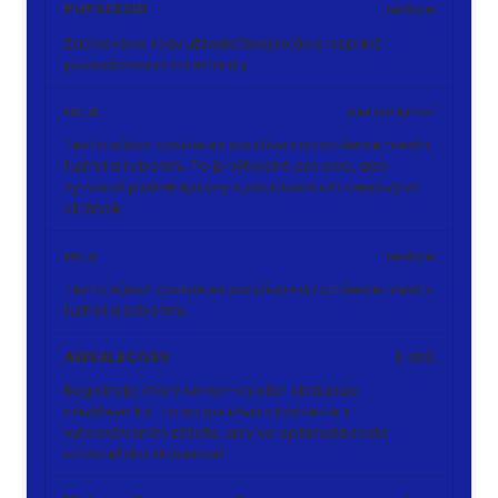
PHPSESSID
relácie
Zachováva stav užívateľskej relácie naprieč
požiadavkami na stránky.
rc::a
persistentní
Tento súbor cookie sa používa na rozlíšenie medzi
ľuďmi a robotmi. To je výhodné pre web, aby
vytvárať platné správy o používaní ich webových
stránok.
rc::c
relácie
Tento súbor cookie sa používa na rozlíšenie medzi
ľuďmi a robotmi.
AWSALBCORS
6 dnů
Registruje, ktorý server-cluster obsluhuje
návštevníka. To sa používa v kontexte s
vyrovnávaním záťaže, aby sa optimalizovala
užívateľská skúsenosť.