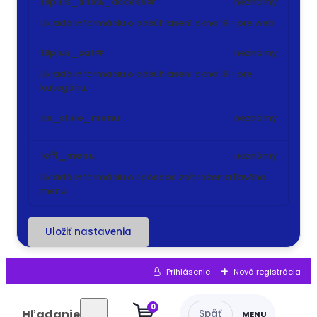
18plus_allow_access#
neznámy
Ukladá informáciu o odsúhlasení okna 18+ pre web.
18plus_cat#
neznámy
Ukladá informáciu o odsúhlasení okna 18+ pre
kategóriu.
bs_slide_menu
neznámy
left_menu
neznámy
Ukladá informáciu o spôsobe zobrazenia ľavého
menu.
Uložiť nastavenia
Prihlásenie
Nová registrácia
0
Hľadanie