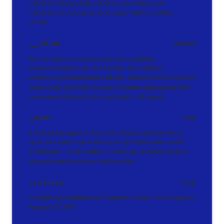
návštevníka počas návštev a preferencie
návštevníka deaktivovať našu funkciu živého
chatu.
__cfruid
relácie
Tento súbor cookie je súčasťou služieb
poskytovaných spoločnosťou Cloudflare –
vrátane vyrovnávania záťaže, doručovania obsahu
webových stránok a poskytovania pripojenia DNS
pre prevádzkovateľov webových stránok.
_auth
1 rok
Zaisťuje bezpečnosť prehliadania návštevníkov
tým, že zabraňuje falšovaniu požiadaviek medzi
stránkami. Tento súbor cookie je nevyhnutný pre
bezpečnosť webu a návštevníka.
csrftoken
1 rok
Pomáha predchádzať útokom Cross-Site Request
Forgery (CSRF).