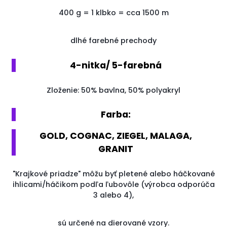
400
g
=
1
klbko
=
cca
1500
m
dlhé farebné prechody
4-nitka/ 5-farebná
Zloženie: 50% bavlna, 50% polyakryl
Farba:
GOLD, COGNAC, ZIEGEL, MALAGA,
GRANIT
"Krajkové priadze" môžu byť pletené alebo háčkované
ihlicami/háčikom podľa ľubovôle (výrobca odporúča
3 alebo 4),
sú určené na dierované vzory.