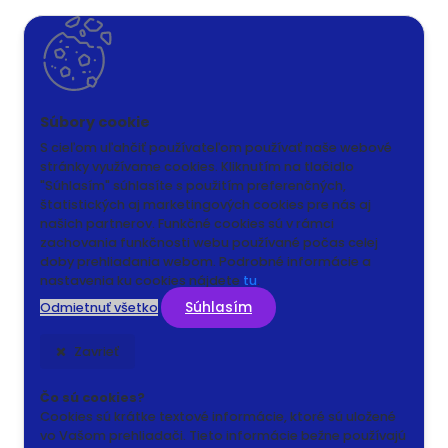
S cieľom uľahčiť používateľom používať naše webové
stránky využívame cookies. Kliknutím na tlačidlo
"Súhlasím" súhlasíte s použitím preferenčných,
štatistických aj marketingových cookies pre nás aj
našich partnerov. Funkčné cookies sú v rámci
zachovania funkčnosti webu používané počas celej
doby prehliadania webom. Podrobné informácie a
nastavenia ku cookies nájdete
tu
.
Súhlasím
Odmietnuť všetko
Zavrieť
Čo sú cookies?
Cookies sú krátke textové informácie, ktoré sú uložené
vo Vašom prehliadači. Tieto informácie bežne používajú