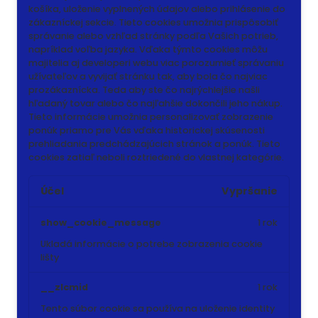
košíka, uloženie vyplnených údajov alebo prihlásenie do
zákazníckej sekcie.
Tieto cookies umožnia prispôsobiť
správanie alebo vzhľad stránky podľa Vašich potrieb,
napríklad voľba jazyka.
Vďaka týmto cookies môžu
majitelia aj developeri webu viac porozumieť správaniu
užívateľov a vyvijať stránku tak, aby bola čo najviac
prozákaznícka. Teda aby ste čo najrýchlejšie našli
hľadaný tovar alebo čo najľahšie dokončili jeho nákup.
Tieto informácie umožnia personalizovať zobrazenie
ponúk priamo pre Vás vďaka historickej skúsenosti
prehliadania predchádzajúcich stránok a ponúk.
Tieto
cookies zatiaľ neboli roztriedené do vlastnej kategórie.
Účel
Vypršanie
show_cookie_message
1 rok
Ukladá informácie o potrebe zobrazenia cookie
lišty
__zlcmid
1 rok
Tento súbor cookie sa používa na uloženie identity