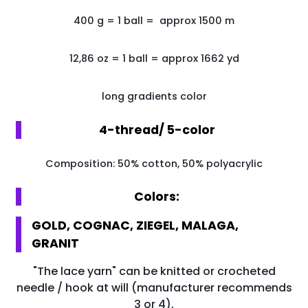
400
g
=
1
ball
=
approx 1500
m
12,86 oz = 1 ball = approx 1662 yd
long gradients color
4-thread/ 5-color
Composition: 50% cotton, 50% polyacrylic
Colors:
GOLD, COGNAC, ZIEGEL, MALAGA,
GRANIT
"The lace yarn" can be knitted or crocheted
needle / hook at will (manufacturer recommends
3 or 4),