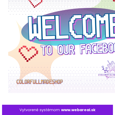
Vytvorené systémom
www.webareal.sk