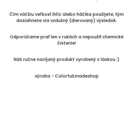
Čím väčšiu veľkosť ihlíc alebo háčika použijete, tým
dosiahnete via vzdušný (dierovaný) výsledok.
Odporúčame prať len v rukách a nepoužiť chemické
čistenie!
Náš ručne navíjaný produkt vyrobený s láskou :)
výroba - ColorfulLmadeshop