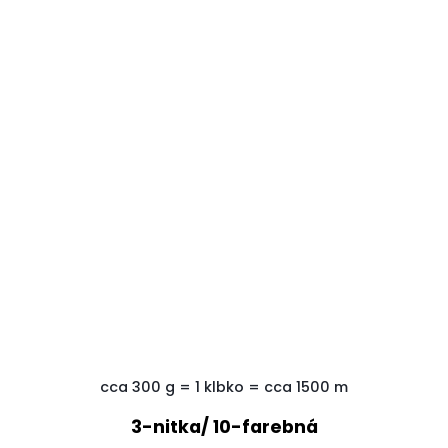
cca 300
g
=
1
klbko
=
cca
1500
m
3-nitka/ 10-farebná