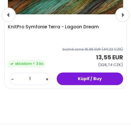
KnitPro Symfonie Terra - Lagoon Dream
bežná cena
16,95 EUR
(411,22 CZK)
13,55 EUR
skladom < 3 ks
(328,74 CZK)
-
+