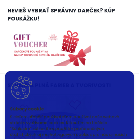
NEVIEŠ VYBRAŤ SPRÁVNY DARČEK? KÚP
POUKÁŽKU!
STRÁNKA PLNÁ FARIEB A TVORIVOSTI
S cieľom uľahčiť používateľom používať naše webové
stránky využívame cookies. Kliknutím na tlačidlo
"Súhlasím" súhlasíte s použitím preferenčných,
štatistických aj marketingových cookies pre nás aj našich