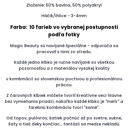
Zloženie: 50% bavlna, 50% polyakryl
Háčik/ihlice - 3-4mm
Farba: 10 farieb vo vybranej postupnosti
podľa fotky
Magic Beauty sú navíjané špeciálne - odporúča sa
pracovať s nimi zo stredu.
Každé jedno klbko je ručne navíjané so všetkou
pozornosťou a z materiálov vysokej kvality
v kombinácií so slovenskou poctivou a profesionálnou
prácou.
Z čarovných klbiek môžete tvoriť kreatívne veci hlavne
bez vymieňania priadzí, nakoľko každé klbko je "melír" a
farebnú kombináciu tvorí "samé".
Od topov, pulóvrov, šatiek počnúc až po svetre, sukne,
šaty a tiež deky končiac... fantázii sa medze nekladú.