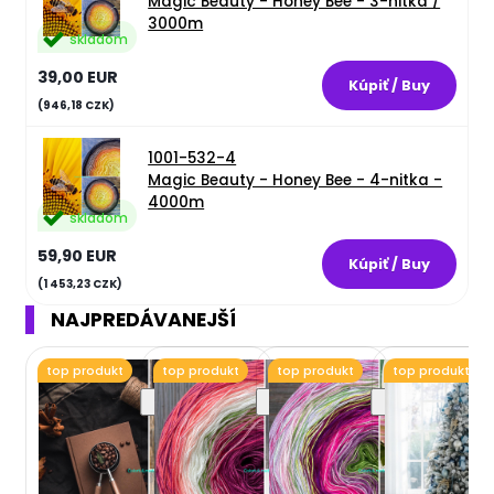
Magic Beauty - Honey Bee - 3-nitka /
3000m
skladom
39,00 EUR
(946,18 CZK)
1001-532-4
Magic Beauty - Honey Bee - 4-nitka -
4000m
skladom
59,90 EUR
(1 453,23 CZK)
NAJPREDÁVANEJŠÍ
top produkt
top produkt
top produkt
top produkt