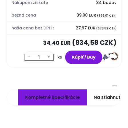
Nákupom získate
34 bodov
bežná cena
39,90 EUR
(968,01 CZK)
naša cena bez DPH :
27,97 EUR
(678,52 CZK)
(834,58 CZK)
34,40 EUR
-
+
ks
Kompletné špecifikácie
Na stiahnutie