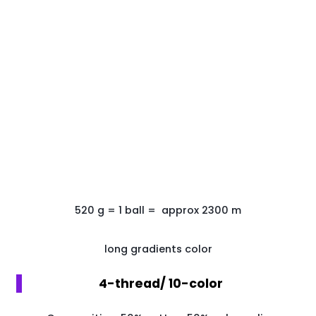
520
g
=
1
ball
=
approx 2300
m
long gradients color
4-thread/ 10-color