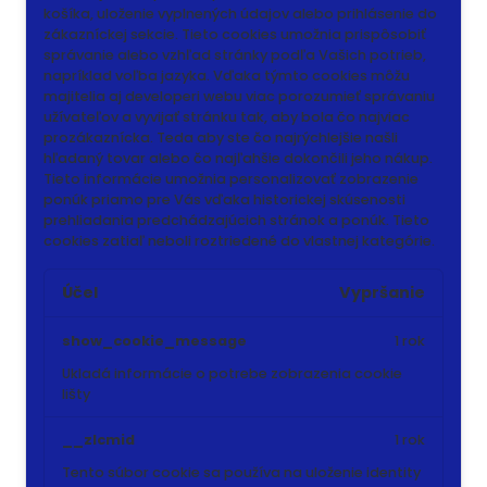
košíka, uloženie vyplnených údajov alebo prihlásenie do
zákazníckej sekcie.
Tieto cookies umožnia prispôsobiť
správanie alebo vzhľad stránky podľa Vašich potrieb,
napríklad voľba jazyka.
Vďaka týmto cookies môžu
majitelia aj developeri webu viac porozumieť správaniu
užívateľov a vyvijať stránku tak, aby bola čo najviac
prozákaznícka. Teda aby ste čo najrýchlejšie našli
hľadaný tovar alebo čo najľahšie dokončili jeho nákup.
Tieto informácie umožnia personalizovať zobrazenie
ponúk priamo pre Vás vďaka historickej skúsenosti
prehliadania predchádzajúcich stránok a ponúk.
Tieto
cookies zatiaľ neboli roztriedené do vlastnej kategórie.
Účel
Vypršanie
show_cookie_message
1 rok
Ukladá informácie o potrebe zobrazenia cookie
lišty
__zlcmid
1 rok
Tento súbor cookie sa používa na uloženie identity