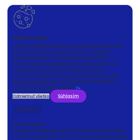
S cieľom uľahčiť používateľom používať naše webové
stránky využívame cookies. Kliknutím na tlačidlo
"Súhlasím" súhlasíte s použitím preferenčných,
štatistických aj marketingových cookies pre nás aj
našich partnerov. Funkčné cookies sú v rámci
zachovania funkčnosti webu používané počas celej
doby prehliadania webom. Podrobné informácie a
nastavenia ku cookies nájdete
tu
.
Súhlasím
Odmietnuť všetko
Zavrieť
Čo sú cookies?
Cookies sú krátke textové informácie, ktoré sú uložené
vo Vašom prehliadači. Tieto informácie bežne používajú