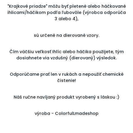
"Krajkové priadze" môžu byť pletené alebo háčkované
ihlicami/háčikom podľa ľubovôle (výrobca odporúča
3 alebo 4),
sú určené na dierované vzory.
Čím väčšiu veľkosť ihlíc alebo háčika použijete, tým
dosiahnete via vzdušný (dierovaný) výsledok.
Odporúčame prať len v rukách a nepoužiť chemické
čistenie!
Náš ručne navíjaný produkt vyrobený s láskou :)
výroba - ColorfulLmadeshop