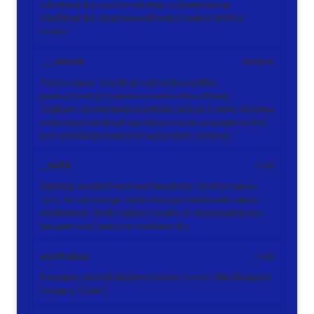
návštevníka počas návštev a preferencie
návštevníka deaktivovať našu funkciu živého
chatu.
__cfruid
relácie
Tento súbor cookie je súčasťou služieb
poskytovaných spoločnosťou Cloudflare –
vrátane vyrovnávania záťaže, doručovania obsahu
webových stránok a poskytovania pripojenia DNS
pre prevádzkovateľov webových stránok.
_auth
1 rok
Zaisťuje bezpečnosť prehliadania návštevníkov
tým, že zabraňuje falšovaniu požiadaviek medzi
stránkami. Tento súbor cookie je nevyhnutný pre
bezpečnosť webu a návštevníka.
csrftoken
1 rok
Pomáha predchádzať útokom Cross-Site Request
Forgery (CSRF).