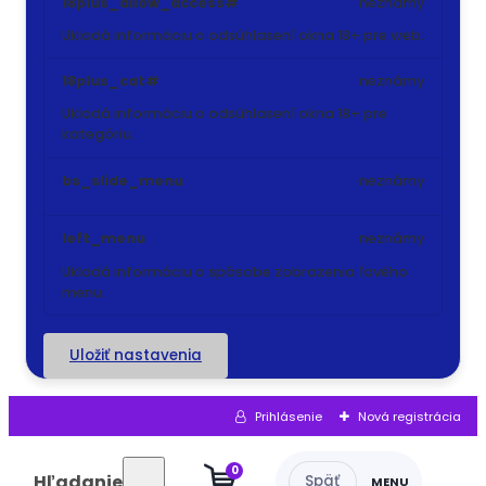
18plus_allow_access#
neznámy
Ukladá informáciu o odsúhlasení okna 18+ pre web.
18plus_cat#
neznámy
Ukladá informáciu o odsúhlasení okna 18+ pre
kategóriu.
bs_slide_menu
neznámy
left_menu
neznámy
Ukladá informáciu o spôsobe zobrazenia ľavého
menu.
Uložiť nastavenia
Prihlásenie
Nová registrácia
0
Hľadanie