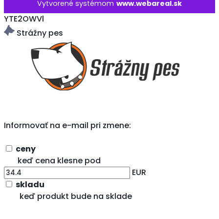
Vytvorené systémom
www.webareal.sk
YTE2OWVl
Strážny pes
Informovať na e-mail pri zmene:
ceny
keď cena klesne pod
EUR
skladu
keď produkt bude na sklade