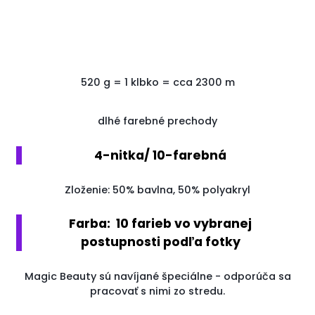
520
g
=
1
klbko
=
cca
2300
m
dlhé farebné prechody
4-nitka/ 10-farebná
Zloženie: 50% bavlna, 50% polyakryl
Farba: 10 farieb vo vybranej
postupnosti podľa fotky
Magic Beauty sú navíjané špeciálne - odporúča sa
pracovať s nimi zo stredu.