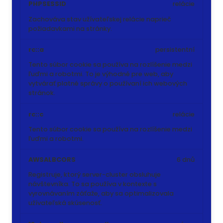
PHPSESSID
relácie
Zachováva stav užívateľskej relácie naprieč
požiadavkami na stránky.
rc::a
persistentní
Tento súbor cookie sa používa na rozlíšenie medzi
ľuďmi a robotmi. To je výhodné pre web, aby
vytvárať platné správy o používaní ich webových
stránok.
rc::c
relácie
Tento súbor cookie sa používa na rozlíšenie medzi
ľuďmi a robotmi.
AWSALBCORS
6 dnů
Registruje, ktorý server-cluster obsluhuje
návštevníka. To sa používa v kontexte s
vyrovnávaním záťaže, aby sa optimalizovala
užívateľská skúsenosť.