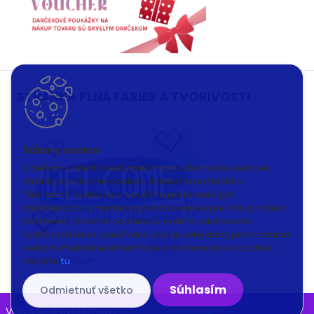
STRÁNKA PLNÁ FARIEB A TVORIVOSTI
S cieľom uľahčiť používateľom používať naše webové
stránky využívame cookies. Kliknutím na tlačidlo
"Súhlasím" súhlasíte s použitím preferenčných,
štatistických aj marketingových cookies pre nás aj našich
partnerov. Funkčné cookies sú v rámci zachovania
funkčnosti webu používané počas celej doby prehliadania
webom. Podrobné informácie a nastavenia ku cookies
nájdete
tu
.
Súhlasím
Odmietnuť všetko
Vytvorené systémom
www.webareal.sk