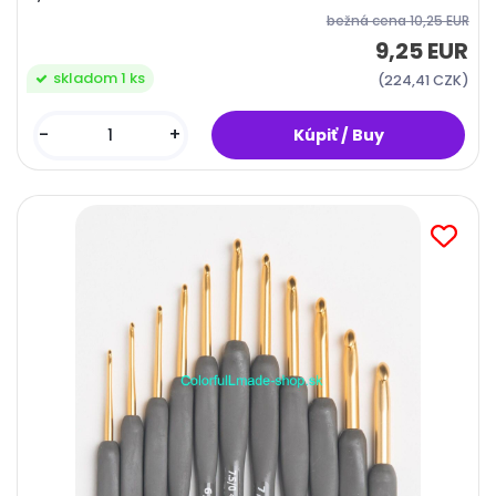
bežná cena
10,25 EUR
9,25 EUR
skladom 1 ks
(224,41 CZK)
-
+