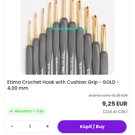
Etimo Crochet Hook with Cushion Grip - GOLD -
4,00 mm
bežná cena
10,25 EUR
9,25 EUR
skladom < 3 ks
(224,41 CZK)
-
+