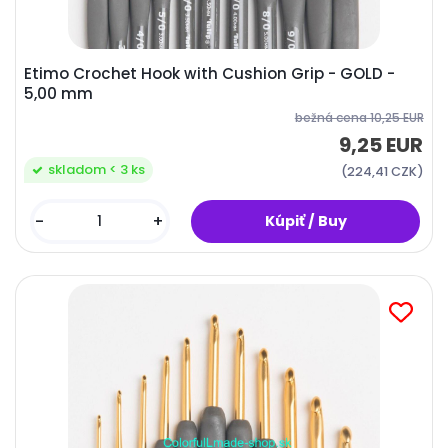
Etimo Crochet Hook with Cushion Grip - GOLD -
5,00 mm
bežná cena
10,25 EUR
9,25 EUR
skladom < 3 ks
(224,41 CZK)
-
+