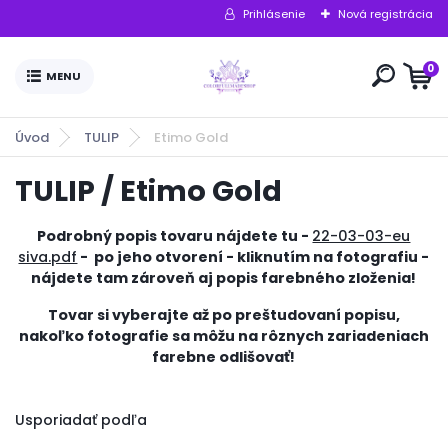
Prihlásenie
Nová registrácia
0
Úvod
TULIP
Etimo Gold
TULIP / Etimo Gold
Podrobný popis tovaru nájdete tu -
22-03-03-eu
siva.pdf
- po jeho otvorení - kliknutím na fotografiu -
nájdete tam zároveň aj popis farebného zloženia!
Tovar si vyberajte až po preštudovaní popisu,
nakoľko fotografie sa môžu na rôznych zariadeniach
farebne odlišovať!
Usporiadať podľa