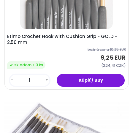
Etimo Crochet Hook with Cushion Grip - GOLD -
2,50 mm
bežná cena
10,25 EUR
9,25 EUR
skladom < 3 ks
(224,41 CZK)
-
+