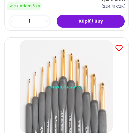
skladom 5 ks
(224,41 CZK)
-
+