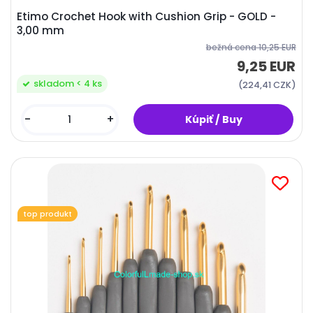
Etimo Crochet Hook with Cushion Grip - GOLD -
3,00 mm
bežná cena
10,25 EUR
9,25 EUR
skladom < 4 ks
(224,41 CZK)
-
+
top produkt