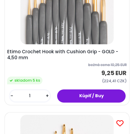
Etimo Crochet Hook with Cushion Grip - GOLD -
4,50 mm
bežná cena
10,25 EUR
9,25 EUR
skladom 5 ks
(224,41 CZK)
-
+