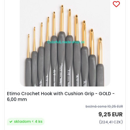
Etimo Crochet Hook with Cushion Grip - GOLD -
6,00 mm
bežná cena
10,25 EUR
9,25 EUR
skladom < 4 ks
(224,41 CZK)