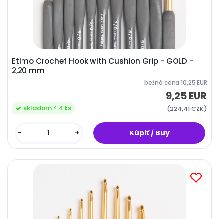
Etimo Crochet Hook with Cushion Grip - GOLD -
2,20 mm
bežná cena
10,25 EUR
9,25 EUR
skladom < 4 ks
(224,41 CZK)
-
+