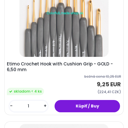
Etimo Crochet Hook with Cushion Grip - GOLD -
6,50 mm
bežná cena
10,25 EUR
9,25 EUR
skladom < 4 ks
(224,41 CZK)
-
+