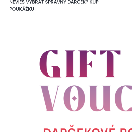
NEVIEŠ VYBRAŤ SPRÁVNY DARČEK? KÚP
POUKÁŽKU!