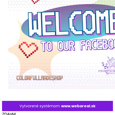
Vytvorené systémom
www.webareal.sk
ZDAxM