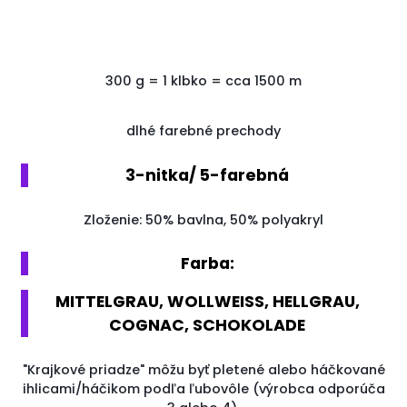
300
g
=
1
klbko
=
cca
1500
m
dlhé farebné prechody
3-nitka/ 5-farebná
Zloženie: 50% bavlna, 50% polyakryl
Farba:
MITTELGRAU, WOLLWEISS, HELLGRAU,
COGNAC, SCHOKOLADE
"Krajkové priadze" môžu byť pletené alebo háčkované
ihlicami/háčikom podľa ľubovôle (výrobca odporúča