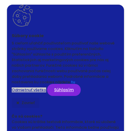
S cieľom uľahčiť používateľom používať naše webové
stránky využívame cookies. Kliknutím na tlačidlo
"Súhlasím" súhlasíte s použitím preferenčných,
štatistických aj marketingových cookies pre nás aj
našich partnerov. Funkčné cookies sú v rámci
zachovania funkčnosti webu používané počas celej
doby prehliadania webom. Podrobné informácie a
nastavenia ku cookies nájdete
tu
.
Súhlasím
Odmietnuť všetko
Zavrieť
Čo sú cookies?
Cookies sú krátke textové informácie, ktoré sú uložené
vo Vašom prehliadači. Tieto informácie bežne používajú