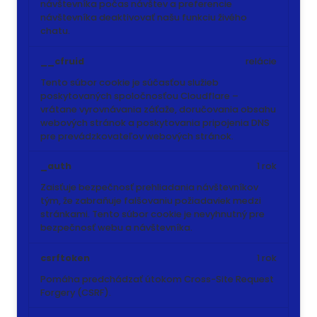
návštevníka počas návštev a preferencie
návštevníka deaktivovať našu funkciu živého
chatu.
__cfruid
relácie
Tento súbor cookie je súčasťou služieb
poskytovaných spoločnosťou Cloudflare –
vrátane vyrovnávania záťaže, doručovania obsahu
webových stránok a poskytovania pripojenia DNS
pre prevádzkovateľov webových stránok.
_auth
1 rok
Zaisťuje bezpečnosť prehliadania návštevníkov
tým, že zabraňuje falšovaniu požiadaviek medzi
stránkami. Tento súbor cookie je nevyhnutný pre
bezpečnosť webu a návštevníka.
csrftoken
1 rok
Pomáha predchádzať útokom Cross-Site Request
Forgery (CSRF).