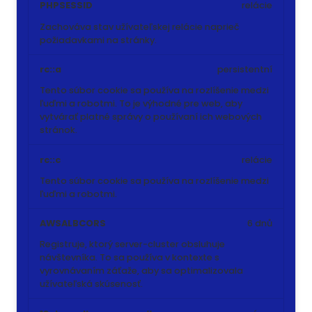
PHPSESSID
relácie
Zachováva stav užívateľskej relácie naprieč
požiadavkami na stránky.
rc::a
persistentní
Tento súbor cookie sa používa na rozlíšenie medzi
ľuďmi a robotmi. To je výhodné pre web, aby
vytvárať platné správy o používaní ich webových
stránok.
rc::c
relácie
Tento súbor cookie sa používa na rozlíšenie medzi
ľuďmi a robotmi.
AWSALBCORS
6 dnů
Registruje, ktorý server-cluster obsluhuje
návštevníka. To sa používa v kontexte s
vyrovnávaním záťaže, aby sa optimalizovala
užívateľská skúsenosť.