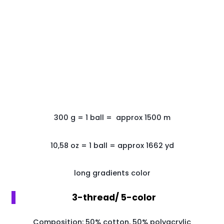
300
g
=
1
ball
=
approx 1500
m
10,58 oz = 1 ball = approx 1662 yd
long gradients color
3-thread/ 5-color
Composition: 50% cotton, 50% polyacrylic