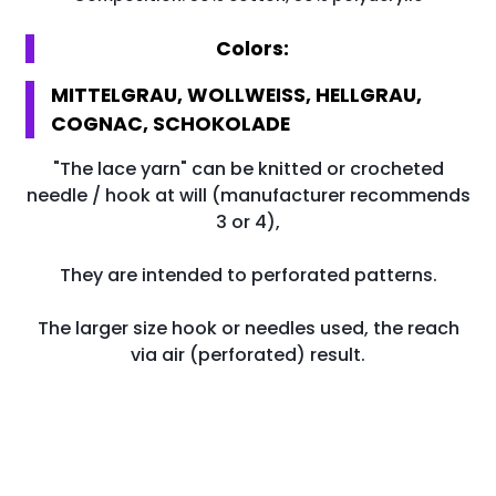
Colors:
MITTELGRAU, WOLLWEISS, HELLGRAU,
COGNAC, SCHOKOLADE
"The lace yarn" can be knitted or crocheted
needle / hook at will (manufacturer recommends
3 or 4),
They are intended to perforated patterns.
The larger size hook or needles used, the reach
via air (perforated) result.