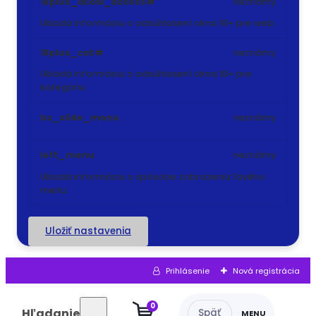
18plus_allow_access#
neznámy
Ukladá informáciu o odsúhlasení okna 18+ pre web.
18plus_cat#
neznámy
Ukladá informáciu o odsúhlasení okna 18+ pre
kategóriu.
bs_slide_menu
neznámy
left_menu
neznámy
Ukladá informáciu o spôsobe zobrazenia ľavého
menu.
Uložiť nastavenia
Prihlásenie
Nová registrácia
0
Hľadanie