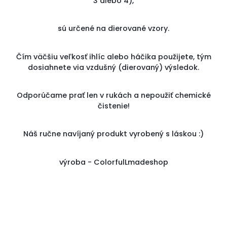
3 alebo 4),
sú určené na dierované vzory.
Čím väčšiu veľkosť ihlíc alebo háčika použijete, tým
dosiahnete via vzdušný (dierovaný) výsledok.
Odporúčame prať len v rukách a nepoužiť chemické
čistenie!
Náš ručne navíjaný produkt vyrobený s láskou :)
výroba - ColorfulLmadeshop