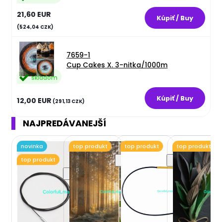
21,60 EUR
(524,04 CZK)
7659-1
Cup Cakes X. 3-nitka/1000m
skladom
12,00 EUR
(291,13 CZK)
NAJPREDÁVANEJŠÍ
novinka
top produkt
top produkt
top produkt
top produkt