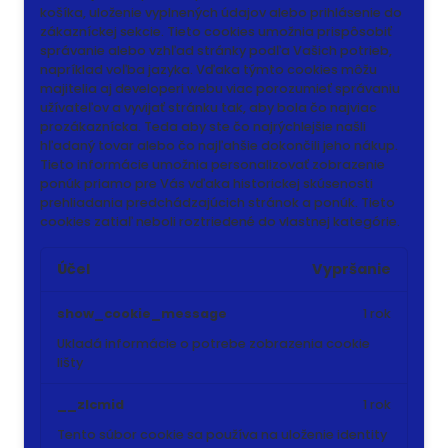
košíka, uloženie vyplnených údajov alebo prihlásenie do
zákazníckej sekcie.
Tieto cookies umožnia prispôsobiť
správanie alebo vzhľad stránky podľa Vašich potrieb,
napríklad voľba jazyka.
Vďaka týmto cookies môžu
majitelia aj developeri webu viac porozumieť správaniu
užívateľov a vyvijať stránku tak, aby bola čo najviac
prozákaznícka. Teda aby ste čo najrýchlejšie našli
hľadaný tovar alebo čo najľahšie dokončili jeho nákup.
Tieto informácie umožnia personalizovať zobrazenie
ponúk priamo pre Vás vďaka historickej skúsenosti
prehliadania predchádzajúcich stránok a ponúk.
Tieto
cookies zatiaľ neboli roztriedené do vlastnej kategórie.
Účel
Vypršanie
show_cookie_message
1 rok
Ukladá informácie o potrebe zobrazenia cookie
lišty
__zlcmid
1 rok
Tento súbor cookie sa používa na uloženie identity