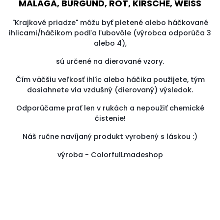
MALAGA, BURGUND, ROT, KIRSCHE, WEISS
"Krajkové priadze" môžu byť pletené alebo háčkované
ihlicami/háčikom podľa ľubovôle (výrobca odporúča 3
alebo 4),
sú určené na dierované vzory.
Čím väčšiu veľkosť ihlíc alebo háčika použijete, tým
dosiahnete via vzdušný (dierovaný) výsledok.
Odporúčame prať len v rukách a nepoužiť chemické
čistenie!
Náš ručne navíjaný produkt vyrobený s láskou :)
výroba - ColorfulLmadeshop