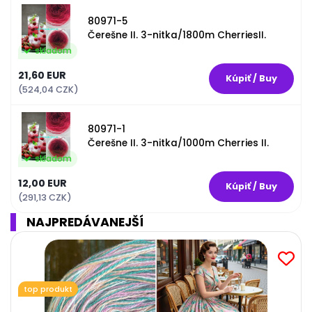
80971-5
Čerešne II. 3-nitka/1800m CherriesII.
skladom
21,60 EUR
(524,04 CZK)
80971-1
Čerešne II. 3-nitka/1000m Cherries II.
skladom
12,00 EUR
(291,13 CZK)
NAJPREDÁVANEJŠÍ
top produkt