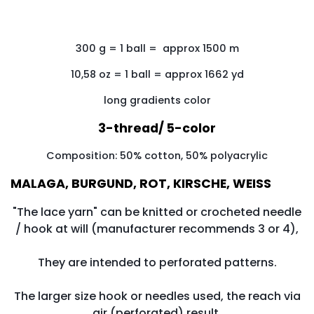
300
g
=
1
ball
=
approx 1500
m
10,58 oz = 1 ball = approx 1662 yd
long gradients color
3-thread/ 5-color
Composition: 50% cotton, 50% polyacrylic
MALAGA, BURGUND, ROT, KIRSCHE, WEISS
"The lace yarn" can be knitted or crocheted needle
/ hook at will (manufacturer recommends 3 or 4),
They are intended to perforated patterns.
The larger size hook or needles used, the reach via
air (perforated) result.