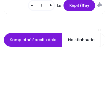
-
+
ks
Kompletné špecifikácie
Na stiahnutie
S