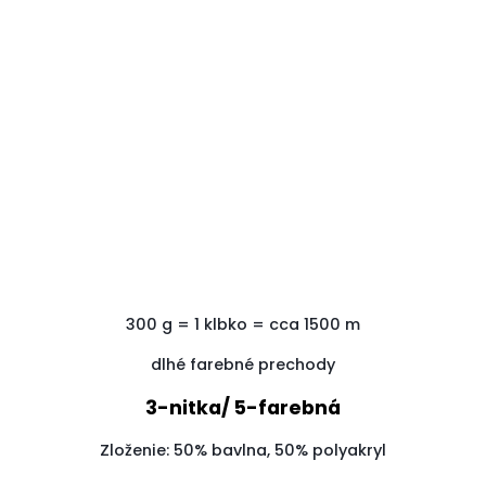
300
g
=
1
klbko
=
cca
1500
m
dlhé farebné prechody
3-nitka/ 5-farebná
Zloženie: 50% bavlna, 50% polyakryl