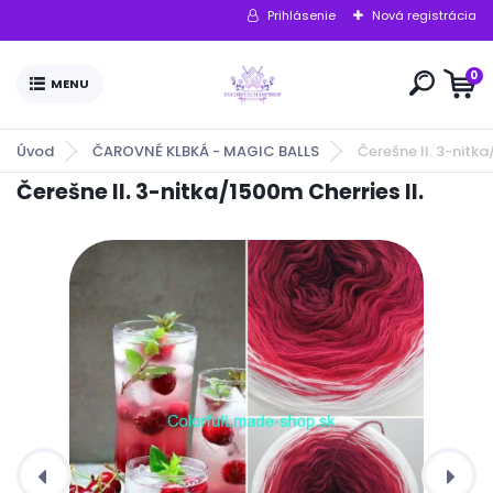
Prihlásenie
Nová registrácia
0
Úvod
ČAROVNÉ KLBKÁ - MAGIC BALLS
Čerešne II. 3-nitka
Čerešne II. 3-nitka/1500m Cherries II.