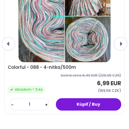
Colorful - 088 - 4-nitka/500m
bežná cena
9,40 EUR
(228,05 CZK)
6,99 EUR
skladom < 5 ks
(169,56 CZK)
-
+